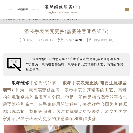
浪琴维修服务中心

Longines maintenance
您的位置：
浪琴手表中心维修点查询
>
配件更换
>
表壳
>
浪琴手表表壳更换(需要注意哪些细节)



时间：2023-06-17
分类：
表壳
阅读量(9018)
浪琴维修中心为您分享：“浪琴手表表壳更换(需要注意哪些细
导读
节)”作为一款高端奢侈品牌，浪琴手表以其精湛的工艺、高贵的外观
和卓越的
浪琴维修
中心
为您分享：“
浪琴手表表壳更换(需要注意哪些
细节)
”作为一款高端奢侈品牌，浪琴手表以其精湛的工艺、高贵
的外观和卓越的品质享誉全国。但是，即使是相当高贵的手表也
需要维护和保养。在手表使用的过程中，表壳往往会因为各种原
因出现磨损、划痕等问题，这时候就需要更换表壳。本文将为大
家介绍浪琴手表表壳更换的注意事项和操作步骤。