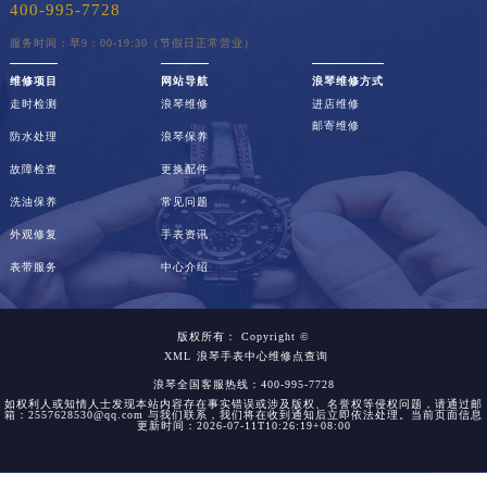
400-995-7728
服务时间：早9：00-19:30（节假日正常营业）
维修项目
网站导航
浪琴维修方式
走时检测
浪琴维修
进店维修
邮寄维修
防水处理
浪琴保养
故障检查
更换配件
洗油保养
常见问题
外观修复
手表资讯
表带服务
中心介绍
版权所有：
Copyright ©
XML
浪琴手表中心维修点查询
浪琴全国客服热线：400-995-7728
如权利人或知情人士发现本站内容存在事实错误或涉及版权、名誉权等侵权问题，请通过邮
箱：2557628530@qq.com 与我们联系，我们将在收到通知后立即依法处理。当前页面信息
更新时间：2026-07-11T10:26:19+08:00