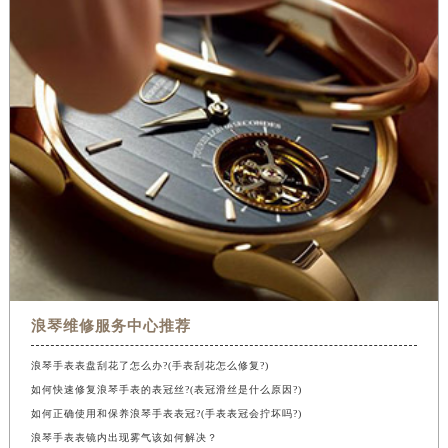
浪琴维修服务中心推荐
浪琴手表表盘刮花了怎么办?(手表刮花怎么修复?)
如何快速修复浪琴手表的表冠丝?(表冠滑丝是什么原因?)
如何正确使用和保养浪琴手表表冠?(手表表冠会拧坏吗?)
浪琴手表表镜内出现雾气该如何解决？