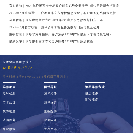
官方通知｜2026年浪琴西宁专柜客户服务热线全新升级（附7月最新专柜信息汇总）
2026年7月重磅通告｜浪琴天津官方专柜信息大全，客户服务热线同步更新
全新攻略｜浪琴廊坊官方专柜2026年7月客户服务热线与门店一览
2026年7月官方核验｜浪琴济南专柜服务热线与门店信息全公开
重磅信息｜浪琴官方专柜徐州客户热线2026年7月最新（专柜信息攻略）
最新发布｜浪琴邯郸官方专柜客户服务2026年7月热线核验
浪琴全国客服热线：
400-995-7728
服务时间：早9：00-19:30（节假日正常营业）
维修项目
网站导航
浪琴维修方式
走时检测
浪琴维修
进店维修
邮寄维修
防水处理
浪琴保养
故障检查
更换配件
洗油保养
常见问题
外观修复
手表资讯