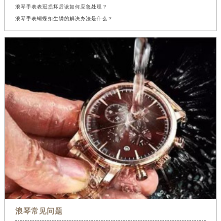
浪琴手表表冠损坏后该如何应急处理？
浪琴手表蝴蝶扣生锈的解决办法是什么？
浪琴常见问题