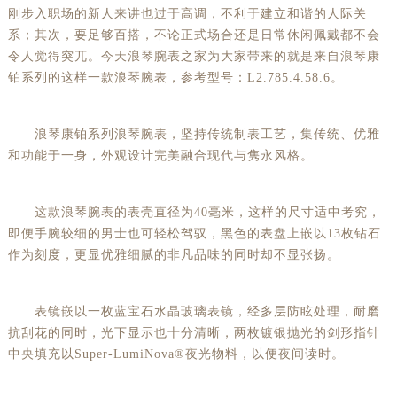
刚步入职场的新人来讲也过于高调，不利于建立和谐的人际关
系；其次，要足够百搭，不论正式场合还是日常休闲佩戴都不会
令人觉得突兀。今天浪琴腕表之家为大家带来的就是来自浪琴康
铂系列的这样一款浪琴腕表，参考型号：L2.785.4.58.6。
浪琴康铂系列浪琴腕表，坚持传统制表工艺，集传统、优雅
和功能于一身，外观设计完美融合现代与隽永风格。
这款浪琴腕表的表壳直径为40毫米，这样的尺寸适中考究，
即便手腕较细的男士也可轻松驾驭，黑色的表盘上嵌以13枚钻石
作为刻度，更显优雅细腻的非凡品味的同时却不显张扬。
表镜嵌以一枚蓝宝石水晶玻璃表镜，经多层防眩处理，耐磨
抗刮花的同时，光下显示也十分清晰，两枚镀银抛光的剑形指针
中央填充以Super-LumiNova®夜光物料，以便夜间读时。