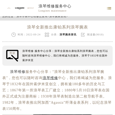
浪琴维修服务中心

Longines maintenance
您的位置：
浪琴手表中心维修点查询
>
浪琴腕表资讯
>
浪琴全新推出康铂系列浪琴腕表



时间：2022-09-24
分类：
浪琴腕表资讯
阅读量(9018)
浪琴维修 服务中心分享：浪琴全新推出康铂系列浪琴腕表，您也可以
导读
随时咨询浪琴维修中心，我们将竭诚为您服务。浪琴于1832年在国外
索伊米亚
浪琴维修
服务中心分享：“浪琴全新推出康铂系列浪琴腕
表”，您也可以随时咨询
浪琴维修
中心，我们将竭诚为您服务。浪
琴于1832年在国外索伊米亚创立，拥有逾180多年的历史与工
艺；1867年第一所浪琴表工厂建立；1880年5月10日浪琴表在国
外正式成为注册商标；1938年浪琴表制造出第二枚导航手表。
1982年，浪琴表推出阿加西“Agassiz”纤薄金表系列，以纪念浪琴
表150周年。