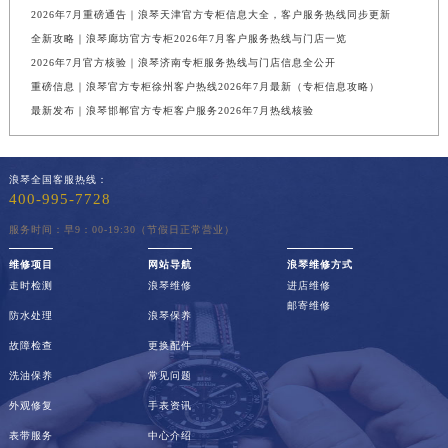
2026年7月重磅通告｜浪琴天津官方专柜信息大全，客户服务热线同步更新
全新攻略｜浪琴廊坊官方专柜2026年7月客户服务热线与门店一览
2026年7月官方核验｜浪琴济南专柜服务热线与门店信息全公开
重磅信息｜浪琴官方专柜徐州客户热线2026年7月最新（专柜信息攻略）
最新发布｜浪琴邯郸官方专柜客户服务2026年7月热线核验
浪琴全国客服热线：
400-995-7728
服务时间：早9：00-19:30（节假日正常营业）
维修项目
网站导航
浪琴维修方式
走时检测
浪琴维修
进店维修
邮寄维修
防水处理
浪琴保养
故障检查
更换配件
洗油保养
常见问题
外观修复
手表资讯
表带服务
中心介绍