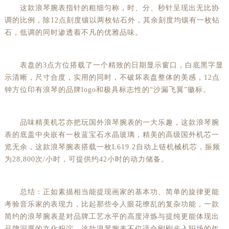
这款浪琴腕表指针的粗细匀称，时、分、秒针呈现出无比协
调的比例，除12点刻度镶以两枚钻石外，其余刻度均镶有一枚钻
石，低调的同时渗透着不凡的优雅品味。
表盘的3点方位搭载了一个精致的日期显示窗口，白底黑字显
示清晰，尺寸合度，实用的同时，不破坏表盘整体的美感，12点
钟方位印有浪琴的品牌logo和极具标志性的“沙漏飞翼”徽标。
品味精美机芯亦把玩国外浪琴腕表的一大乐趣，这款浪琴腕
表的底盖中央嵌有一枚蓝宝石水晶玻璃，精美的高级国外机芯一
览无余，这款浪琴腕表搭载一枚L619.2自动上链机械机芯，振频
为28,800次/小时，可提供约42小时的动力储备。
总结：正如素描相当能提现画家的基本功、简单的旋律更能
考验音乐家的表现力，比起那些令人眼花缭乱的复杂功能，一款
简约的浪琴腕表是对品牌工艺水平的高度淬炼与提纯更能体现出
品牌深厚的文化积淀。这款浪琴腕表不仅适合刚刚步入职场的年